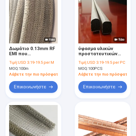
Δωμάτιο 0.13mm RF
ύφασμα υλικών
EMI που
προστατευτικών
προστατεύει πλεκτό
καλυμμάτων της Emi
Τιμή:
USD 3.19-19.5 per M
Τιμή:
USD 3.19-19.5 per PC
το στόλισμα πλέγμα
EMC στολισμάτων
MOQ:
100m
MOQ:
100PCS
καλωδίων TCS SS
αφρού 50cm 100cm
αγώγιμο
Λάβετε την πιο πρόσφατη τιμή
Λάβετε την πιο πρόσφατη τι
Επικοινωνήστε
Επικοινωνήστε
Σπίτι
Προϊόντα
Εμφάνιση VR