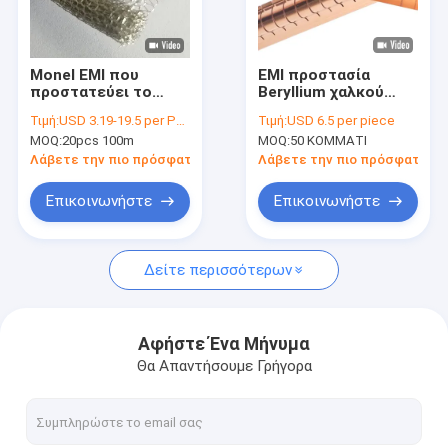
Περίπου εμείς
Γύρος εργοστασίων
Monel EMI που
EMI προστασία
προστατεύει το
Beryllium χαλκού
Ποιοτικός έλεγχος
αγώγιμο υλικό
σχήμα συμπιεσμό
Τιμή:
USD 3.19-19.5 per PC USD 3.19-19.5 per M
Τιμή:
USD 6.5 per piece
στολισμάτων της
Διαφορετικοί τύποι
MOQ:
20pcs 100m
MOQ:
50 ΚΟΜΜΑΤΙ
EMI RFI στολισμάτων
για την πόρτα MRI
Μας ελάτε σε επαφή με
για το κλουβί RF
Λάβετε την πιο πρόσφατη τιμή
Λάβετε την πιο πρόσφατη τι
Ζητήστε ένα απόσπασμα
Επικοινωνήστε
Επικοινωνήστε
Δείτε περισσότερων
Προστασία από την πυρηνική ακτινοβολία
Πυρηνικός ανιχνευτής ακτινοβολίας
Αφήστε Ένα Μήνυμα
Θα Απαντήσουμε Γρήγορα
Προστατευτικό κάλυμμα φύλλων αλουμινίου χαλκού
Προστατευμένες RF πόρτες