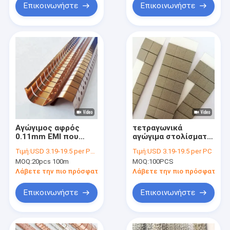
Επικοινωνήστε
Επικοινωνήστε
Αγώγιμος αφρός
τετραγωνικά
0.11mm EMI που
αγώγιμα στολίσματα
προστατεύει τα
Emi 1000mm που
Τιμή:
USD 3.19-19.5 per PC USD 3.19-19.5 per M
Τιμή:
USD 3.19-19.5 per PC
ηλεκτρομαγνητικά
προστατεύουν το
MOQ:
20pcs 100m
MOQ:
100PCS
υλικά
αγώγιμο ύφασμα
προστατευτικών
πέρα από τον αφρό
Λάβετε την πιο πρόσφατη τιμή
Λάβετε την πιο πρόσφατη τι
καλυμμάτων
για την πόρτα RF
παρέμβασης
Επικοινωνήστε
Επικοινωνήστε
στολισμάτων