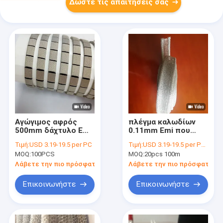
Δώστε τις απαιτήσεις σας
Αγώγιμος αφρός
πλέγμα καλωδίων
500mm δάχτυλο EMI
0.11mm Emi που
1000mm που
προστατεύει τα
Τιμή:
USD 3.19-19.5 per PC
Τιμή:
USD 3.19-19.5 per PC USD 3.19-19.5 per M
προστατεύει το
υλικά στολισμάτων
MOQ:
100PCS
MOQ:
20pcs 100m
υλικό
για την πιθανή Emi
προστατευτικών
που προστατεύουν
Λάβετε την πιο πρόσφατη τιμή
Λάβετε την πιο πρόσφατη τι
καλυμμάτων
τις εφαρμογές
στολισμάτων
Επικοινωνήστε
Επικοινωνήστε