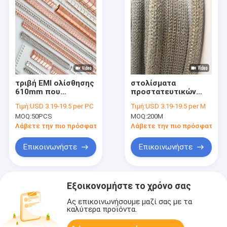
τριβή EMI ολίσθησης
στολίσματα
610mm που
προστατευτικών
προστατεύει το
καλυμμάτων 250m
Τιμή:
USD 3.19-19.5 per PC
Τιμή:
USD 3.19-19.5 per M
κλουβί αποθεμάτων
TCS EMI RFI 15mm
MOQ:
50PCS
MOQ:
200M
RF δάχτυλων χαλκού
πλέγμα καλωδίων
βηρυλλίου
Monel
Λάβετε την πιο πρόσφατη τιμή
Λάβετε την πιο πρόσφατη τι
στολισμάτων
Επικοινωνήστε
Επικοινωνήστε
Εξοικονομήστε το χρόνο σας
Ας επικοινωνήσουμε μαζί σας με τα
καλύτερα προϊόντα.