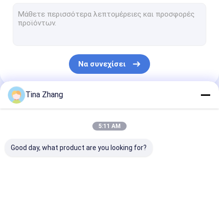
Προστατευμένα RF παράθυρα
Γυαλί μολύβδου προστασίας από τη ραδιενέργεια
Μη μαγνητικό κιτ εργαλείων
Να συνεχίσει
Προστατευμένη RF αίθουσα
Εξαεριστήρες κυψελωτού κυματοδηγού
Tina Zhang
Οι Κατηγορίες Μας
Αγώγιμη συγκολλητική ταινία χαλκού
5:11 AM
Πλέγμα καλωδίων χαλκού
Good day, what product are you looking for?
Γυαλί μολύβδου ακτίνας X
EMI που προστατεύει το στόλισμα
Προστασία από την
Πυρηνικός
Προστατευτι
Ηλεκτρικά αγώγιμο ύφασμα
πυρηνική
ανιχνευτής
κάλυμμα φύλ
ακτινοβολία
ακτινοβολίας
αλουμινίου χα