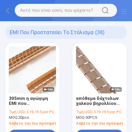
EMI Που Προστατεύει Το Στόλισμα
(38)
305mm η αγώγιμη
απόθεμα δάχτυλων
EMI που
χαλκού βηρυλλίου
προστατεύουν τη
στολισμάτων
Τιμή:
USD 3.19-19.5 per PC
Τιμή:
USD 3.19-19.5 per PC
συγκολλητική
προστατευτικών
MOQ:
20pcs
MOQ:
50PCS
δύναμη δάχτυλων
καλυμμάτων 610mm
χαλκού βηρυλλίου
ESD EMI RFI νικέλινο
Λάβετε την πιο πρόσφατη τιμή
Λάβετε την πιο πρόσφατη τι
στολισμάτων