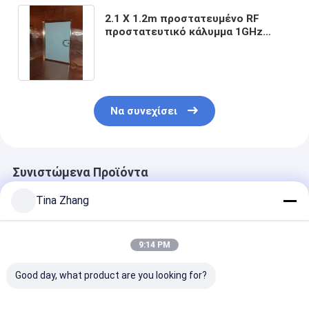
2.1 X 1.2m προστατευμένο RF
προστατευτικό κάλυμμα 1GHz
δωματίων Mri πορτών
χειρωνακτικό εξωτερικό και
σωστό
Να συνεχίσει
Συνιστώμενα Προϊόντα
Tina Zhang
9:14 PM
Good day, what product are you looking for?
2.1 X 1.2m
Προστατευμένες RF
Το RF προστά