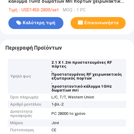
κάλυμμα 1GHz δωματίων Mri πορτών χειρωνακτικό
εξωτερικό και σωστό
Τιμή：USD1450-2800/set
MOQ：1 PC
Καλύτερη τιμή
Επικοινωνήστε
Περιγραφή Προϊόντων
2.1 X 1.2m προστατευμένες RF
πόρτες
,
Προστατευμένος RF χειρωνακτικός
Υψηλό φως
εξωτερικός πορτών
,
προστατευτικό κάλυμμα 1GHz
δωματίων mri
Όροι πληρωμής
L/C, T/T, Western Union
Αριθμό μοντέλου
1-βλ.-2
Δυνατότητα
PC 28000 το χρόνο
προσφοράς
Μάρκα
Jovi
Πιστοποίηση
CE