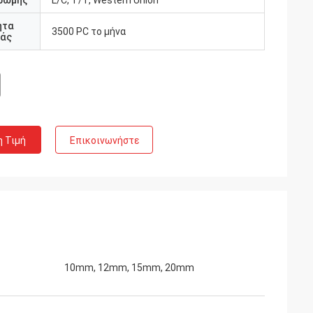
ρωμής
L/C, T/T, Western Union
ητα
3500 PC το μήνα
άς
η Τιμή
Επικοινωνήστε
10mm, 12mm, 15mm, 20mm