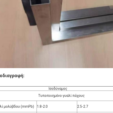
οδιαγραφή:
Ισοδύναμος
υποποιημένο γυαλί πάχους
λί μολύβδου (mmPb)
1.8-2.0
2.5-2.7