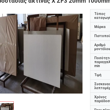
ροστασίας ακτίνας X ZF3 20mm 1000
Τόπος
καταγωγ
Μάρκα
Πιστοποί
Αριθμό
μοντέλο
Ποσότητ
παραγγελ
min
Τιμή
Συσκευα
λεπτομέρ
Χρόνος
παράδοσ