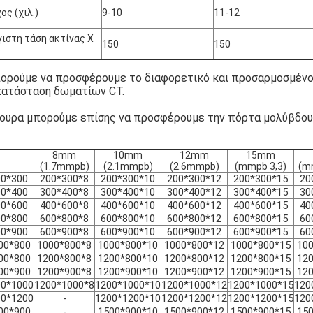
ος (χιλ.)
9-10
11-12
ιστη τάση ακτίνας X
150
150
)
ορούμε να προσφέρουμε το διαφορετικό και προσαρμοσμένο γ
κατάσταση δωματίων CT.
γουρα μπορούμε επίσης να προσφέρουμε την πόρτα μολύβδου
8mm
10mm
12mm
15mm
(1.7mmpb)
(2.1mmpb)
(2.6mmpb)
(mmpb 3,3)
(m
00*300
200*300*8
200*300*10
200*300*12
200*300*15
20
00*400
300*400*8
300*400*10
300*400*12
300*400*15
30
00*600
400*600*8
400*600*10
400*600*12
400*600*15
40
00*800
600*800*8
600*800*10
600*800*12
600*800*15
60
00*900
600*900*8
600*900*10
600*900*12
600*900*15
60
00*800
1000*800*8
1000*800*10
1000*800*12
1000*800*15
10
00*800
1200*800*8
1200*800*10
1200*800*12
1200*800*15
12
00*900
1200*900*8
1200*900*10
1200*900*12
1200*900*15
12
00*1000
1200*1000*8
1200*1000*10
1200*1000*12
1200*1000*15
120
00*1200
1200*1200*10
1200*1200*12
1200*1200*15
120
-
00*900
1500*900*10
1500*900*12
1500*900*15
15
-