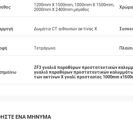
1200mm X 1500mm, 1000mm X 1500mm,
γεθος
Χρώμα
2000mm X 2400mm μέγεθος
αρμογή
Δωμάτιο CT αιθουσών ακτίνας X
Συσκε
ρφή
Τετράγωνο
Πλαίσι
ZF3 γυαλιά παραθύρων προστατευτικών καλυμμ
σημαίνω
γυαλιά παραθύρων προστατευτικών καλυμμάτω
των ακτίνων X γυαλί προστασίας 1000mm x150
ΉΣΤΕ ΈΝΑ ΜΉΝΥΜΑ
κου