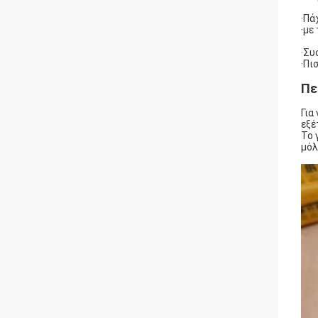
·Π
·με
·Συ
·Πι
Πε
Για
εξέ
Το 
μόλ