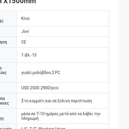
mm X1500mm
Κίνα
ής
Jovi
ηση
CE
1-βλ.-15
υ
α
ίας
γυαλί μολύβδου 2 PC
USD 2500-2900/pcs
σία
Στο κομμάτι και σε ξύλινη περίπτωση
ειες
μέσα σε 7-10 ημέρες μετά από να λάβει την
ης
πληρωμή