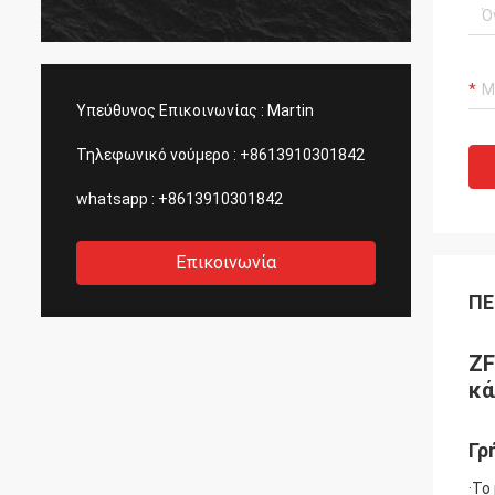
Υπεύθυνος Επικοινωνίας :
Martin
Τηλεφωνικό νούμερο :
+8613910301842
whatsapp :
+8613910301842
Επικοινωνία
ΠΕ
ZF
κά
Γρ
·Το