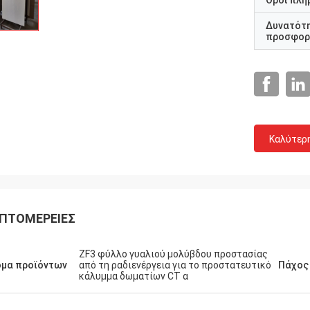
Όροι πλη
Δυνατότ
προσφορ
Καλύτερ
ΠΤΟΜΈΡΕΙΕΣ
ZF3 φύλλο γυαλιού μολύβδου προστασίας
ομα προϊόντων
από τη ραδιενέργεια για το προστατευτικό
Πάχος
κάλυμμα δωματίων CT α