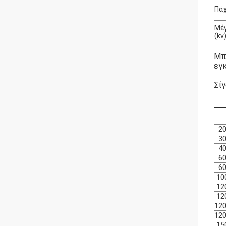
Πάχ
Μέγ
(kv
Μπ
εγ
Σί
2
3
4
6
6
10
12
12
12
12
15