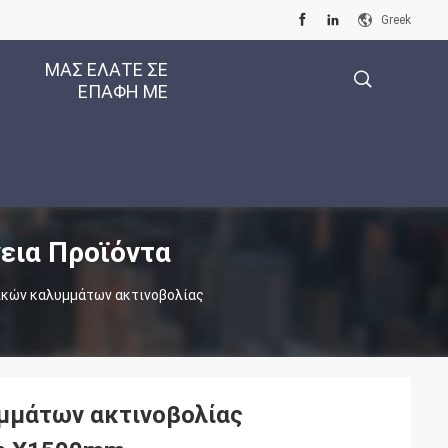
Greek
ΜΑΣ ΕΛΆΤΕ ΣΕ
ΕΠΑΦΉ ΜΕ
描
εια Προϊόντα
述
ικών καλυμμάτων ακτινοβολίας
μμάτων ακτινοβολίας