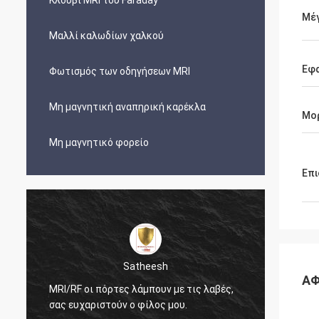
Κλουβί MRI του Faraday
Μέ
Μαλλί καλωδίων χαλκού
Εφ
Φωτισμός των οδηγήσεων MRI
Μη μαγνητική αναπηρική καρέκλα
Μο
Μη μαγνητικό φορείο
Επι
Satheesh
Anas
ΑΦ
ρτες λάμπουν με τις λαβές,
Η κυψελωτή διέξοδος ορείχαλ
ούν ο φίλος μου.
φαίνεται πολύ Νίκαια