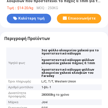
λουρίδων που προστατεύει το πάχος 0.1mm για το
κλουβί του Faraday
Τιμή：$14-20/kg
MOQ：250KG
Καλύτερη τιμή
Επικοινωνήστε
Περιγραφή Προϊόντων
3oz φύλλο αλουμινίου χαλκού για το
προστατευτικό κάλυμμα
,
προστατευτικό κάλυμμα φύλλων
Υψηλό φως
αλουμινίου χαλκού πάχους 0.1mm
,
προστατευτικό κάλυμμα φύλλων
αλουμινίου χαλκού κλουβιών του
Faraday
Όροι πληρωμής
L/C, T/T, Western Union
Αριθμό μοντέλου
1-βλ.-1
Δυνατότητα
280000kg το χρόνο
προσφοράς
Μάρκα
Jovi
Πιστοποίηση
SGS