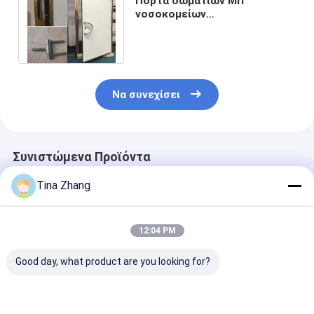
Πόρτα δωματίων Mri
νοσοκομείων
προστατευτικών καλυμμάτων
για το RF, συνήθεια χρώματος
Να συνεχίσει
Συνιστώμενα Προϊόντα
Tina Zhang
12:04 PM
Good day, what product are you looking for?
2.1 X 1.2m
Προστατευμένες RF
Το RF προστά
προστατευμένες RF
πόρτες αιθουσών
την πόρτα 1.5