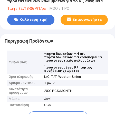
προστατευτικών καλυμμάτων για το RF, συνήθεια
χρώματος
Τιμή：$2718-$6791/pc
MOQ：1 PC
Καλύτερη τιμή
Επικοινωνήστε
Περιγραφή Προϊόντων
,
πόρτα δωματίων mri RF
πόρτα δωματίων mri νοσοκομείων
προστατευτικών καλυμμάτων
Υψηλό φως
,
προστατευμένες RF πόρτες
συνήθειας χρώματος
Όροι πληρωμής
L/C, T/T, Western Union
Αριθμό μοντέλου
1-βλ.-2
Δυνατότητα
2000 PCS/MONTH
προσφοράς
Μάρκα
Jovi
Πιστοποίηση
SGS