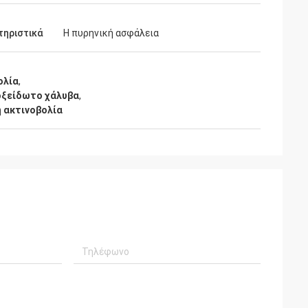
τηριστικά
Η πυρηνική ασφάλεια
ολία
,
οξείδωτο χάλυβα
,
 ακτινοβολία