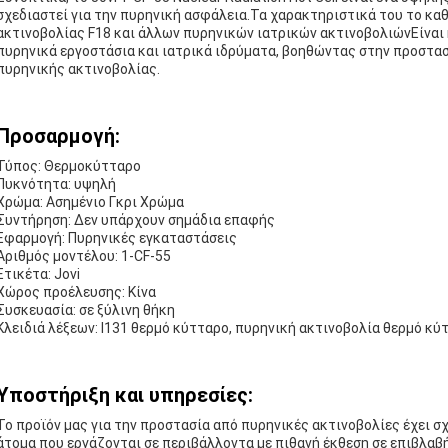
σχεδιαστεί για την πυρηνική ασφάλεια.Τα χαρακτηριστικά του το καθ
ακτινοβολίας F18 και άλλων πυρηνικών ιατρικών ακτινοβολιώνΕίναι 
πυρηνικά εργοστάσια και ιατρικά ιδρύματα, βοηθώντας στην προστασ
πυρηνικής ακτινοβολίας.
Προσαρμογή:
Τύπος: Θερμοκύτταρο
Πυκνότητα: υψηλή
Χρώμα: Ασημένιο Γκρι Χρώμα
Συντήρηση: Δεν υπάρχουν σημάδια επαφής
Εφαρμογή: Πυρηνικές εγκαταστάσεις
Αριθμός μοντέλου: 1-CF-55
Ετικέτα: Jovi
Χώρος προέλευσης: Κίνα
Συσκευασία: σε ξύλινη θήκη
Κλειδιά λέξεων: I131 θερμό κύτταρο, πυρηνική ακτινοβολία θερμό κύ
Υποστήριξη και υπηρεσίες:
Το προϊόν μας για την προστασία από πυρηνικές ακτινοβολίες έχει σ
άτομα που εργάζονται σε περιβάλλοντα με πιθανή έκθεση σε επιβλαβ