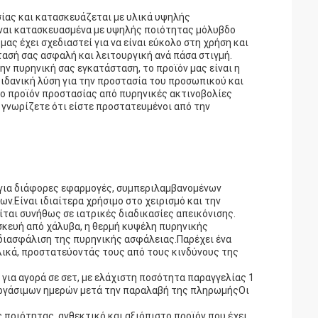
σίας και κατασκευάζεται με υλικά υψηλής
ίναι κατασκευασμένα με υψηλής ποιότητας μόλυβδο
ας έχει σχεδιαστεί για να είναι εύκολο στη χρήση και
ασή σας ασφαλή και λειτουργική ανά πάσα στιγμή.
ην πυρηνική σας εγκατάσταση, το προϊόν μας είναι η
 ιδανική λύση για την προστασία του προσωπικού και
το προϊόν προστασίας από πυρηνικές ακτινοβολίες
α γνωρίζετε ότι είστε προστατευμένοι από την
ο για διάφορες εφαρμογές, συμπεριλαμβανομένων
.Είναι ιδιαίτερα χρήσιμο στο χειρισμό και την
ίται συνήθως σε ιατρικές διαδικασίες απεικόνισης.
σκευή από χάλυβα, η θερμή κυψέλη πυρηνικής
η διασφάλιση της πυρηνικής ασφάλειας.Παρέχει ένα
υλικά, προστατεύοντάς τους από τους κινδύνους της
 για αγορά σε σετ, με ελάχιστη ποσότητα παραγγελίας 1
 εργάσιμων ημερών μετά την παραλαβή της πληρωμήςΟι
ής ποιότητας, ανθεκτικό και αξιόπιστο προϊόν που έχει