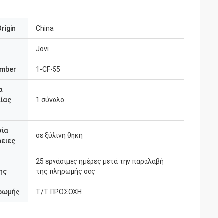
rigin
China
Jovi
umber
1-CF-55
α
ίας
1 σύνολο
σία
σε ξύλινη θήκη
ειες
25 εργάσιμες ημέρες μετά την παραλαβή
ης
της πληρωμής σας
ρωμής
Τ/Τ ΠΡΟΣΟΧΗ