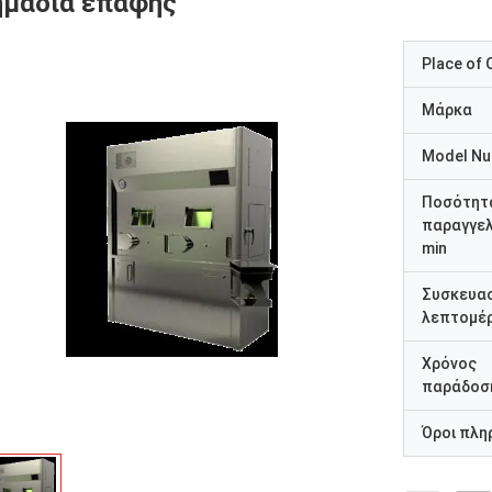
ημάδια επαφής
Place of O
Μάρκα
Model N
Ποσότητ
παραγγελ
min
Συσκευα
λεπτομέρ
Χρόνος
παράδοσ
Όροι πλη