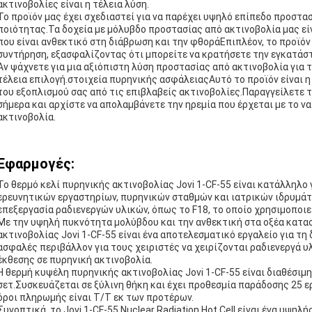
ακτινοβολίες είναι η τέλεια λύση.
Το προϊόν μας έχει σχεδιαστεί για να παρέχει υψηλό επίπεδο προστα
ποιότητας.Τα δοχεία με μόλυβδο προστασίας από ακτινοβολία μας ε
που είναι ανθεκτικό στη διάβρωση και την φθοράΕπιπλέον, το προϊόν μ
συντήρηση, εξασφαλίζοντας ότι μπορείτε να κρατήσετε την εγκατάστ
Αν ψάχνετε για μια αξιόπιστη λύση προστασίας από ακτινοβολία για τ
τέλεια επιλογή.στοιχεία πυρηνικής ασφάλειαςΑυτό το προϊόν είναι η
του εξοπλισμού σας από τις επιβλαβείς ακτινοβολίες.Παραγγείλετε 
σήμερα και αρχίστε να απολαμβάνετε την ηρεμία που έρχεται με το ν
ακτινοβολία.
Εφαρμογές:
Το θερμό κελί πυρηνικής ακτινοβολίας Jovi 1-CF-55 είναι κατάλληλ
ερευνητικών εργαστηρίων, πυρηνικών σταθμών και ιατρικών ιδρυμάτων
επεξεργασία ραδιενεργών υλικών, όπως το F18, το οποίο χρησιμοποιε
Με την υψηλή πυκνότητα μολύβδου και την ανθεκτική στα οξέα κατα
ακτινοβολίας Jovi 1-CF-55 είναι ένα αποτελεσματικό εργαλείο για τ
ασφαλές περιβάλλον για τους χειριστές να χειρίζονται ραδιενεργά 
έκθεσης σε πυρηνική ακτινοβολία.
Η θερμή κυψέλη πυρηνικής ακτινοβολίας Jovi 1-CF-55 είναι διαθέσιμη
σετ.Συσκευάζεται σε ξύλινη θήκη και έχει προθεσμία παράδοσης 25
όροι πληρωμής είναι T/T εκ των προτέρων.
Συνοπτικά, το Jovi 1-CF-55 Nuclear Radiation Hot Cell είναι ένα υψηλ