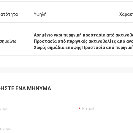
νατότητα
Υψηλή
Χαρακ
Ασημένιο γκρι πυρηνική προστασία από ακτινοβ
σημαίνω
Προστασία από πυρηνικές ακτινοβολίες από αν
Χωρίς σημάδια επαφής Προστασία από πυρηνική
ΉΣΤΕ ΈΝΑ ΜΉΝΥΜΑ
Anas
ελωτή διέξοδος ορείχαλκου
αι πολύ Νίκαια