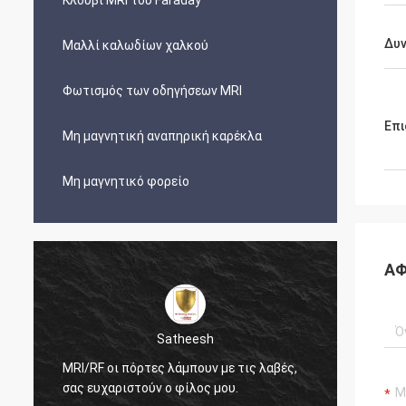
Κλουβί MRI του Faraday
Δυ
Μαλλί καλωδίων χαλκού
Φωτισμός των οδηγήσεων MRI
Επι
Μη μαγνητική αναπηρική καρέκλα
Μη μαγνητικό φορείο
ΑΦ
Satheesh
MRI/RF οι πόρτες λάμπουν με τις λαβές,
Η κυψ
σας ευχαριστούν ο φίλος μου.
φαίνετ