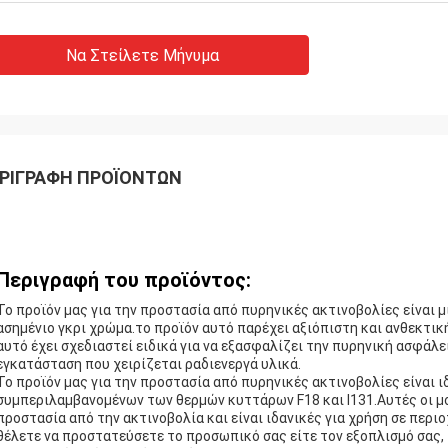
Να Στείλετε Μήνυμα
ΡΙΓΡΑΦΉ ΠΡΟΪΌΝΤΩΝ
Περιγραφή του προϊόντος:
Το προϊόν μας για την προστασία από πυρηνικές ακτινοβολίες είναι μ
ασημένιο γκρι χρώμα.το προϊόν αυτό παρέχει αξιόπιστη και ανθεκτι
αυτό έχει σχεδιαστεί ειδικά για να εξασφαλίζει την πυρηνική ασφάλει
εγκατάσταση που χειρίζεται ραδιενεργά υλικά.
Το προϊόν μας για την προστασία από πυρηνικές ακτινοβολίες είναι ι
συμπεριλαμβανομένων των θερμών κυττάρων F18 και I131.Αυτές οι μο
προστασία από την ακτινοβολία και είναι ιδανικές για χρήση σε περι
θέλετε να προστατεύσετε το προσωπικό σας είτε τον εξοπλισμό σας, 