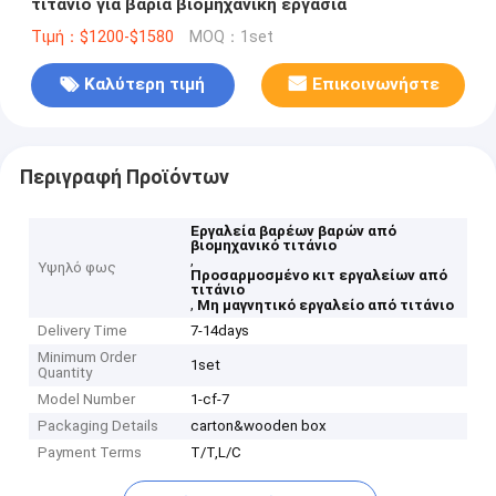
τιτάνιο για βαριά βιομηχανική εργασία
Τιμή：$1200-$1580
MOQ：1set
Καλύτερη τιμή
Επικοινωνήστε
Περιγραφή Προϊόντων
Εργαλεία βαρέων βαρών από
βιομηχανικό τιτάνιο
,
Υψηλό φως
Προσαρμοσμένο κιτ εργαλείων από
τιτάνιο
,
Μη μαγνητικό εργαλείο από τιτάνιο
Delivery Time
7-14days
Minimum Order
1set
Quantity
Model Number
1-cf-7
Packaging Details
carton&wooden box
Payment Terms
T/T,L/C