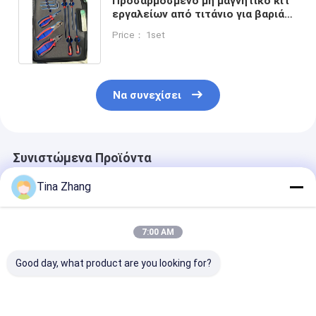
Προσαρμοσμένο μη μαγνητικό κιτ
εργαλείων από τιτάνιο για βαριά
βιομηχανική εργασία
Price： 1set
Να συνεχίσει
Συνιστώμενα Προϊόντα
Tina Zhang
7:00 AM
Good day, what product are you looking for?
Ανθεκτικό στη
Μαύρη θήκη Μη
Φορητό μη
διάβρωση μη
μαγνητικό κιτ
σιδηροειδές