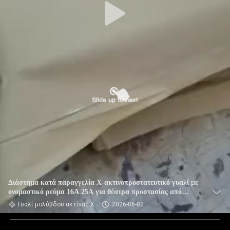
Διάστημα κατά παραγγελία Χ-ακτινοπροστατευτικό γυαλί με
ονομαστικό ρεύμα 16A 25A για θέατρα προστασίας από
ακτινοβολία και πάνελ διαχωρισμού ασφαλείας
Γυαλί μολύβδου ακτίνας X
2026-06-02