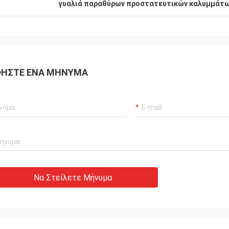
γυαλιά παραθύρων προστατευτικών καλυμμάτων
ΉΣΤΕ ΈΝΑ ΜΉΝΥΜΑ
Να Στείλετε Μήνυμα
Anas
τή διέξοδος ορείχαλκου
πολύ Νίκαια