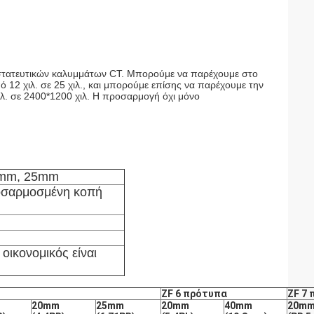
στατευτικών καλυμμάτων CT.
Μπορούμε να παρέχουμε στο 
 12 χιλ. σε 25 χιλ., και μπορούμε επίσης να παρέχουμε την 
λ. σε 2400*1200 χιλ. Η προσαρμογή όχι μόνο 
3mm, 25mm
σαρμοσμένη κοπή
οικονομικός είναι
ZF 6 πρότυπα
ZF 7
20mm
25mm
20mm
40mm
20m