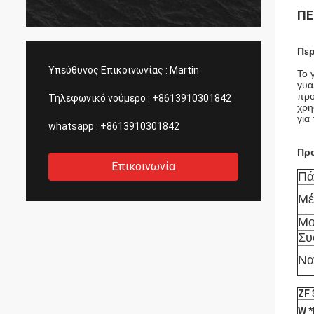
ΠΕ
Πε
Υπεύθυνος Επικοινωνίας :
Martin
Το 
γυα
προ
Τηλεφωνικό νούμερο :
+8613910301842
χρη
για
whatsapp :
+8613910301842
Πρ
Επικοινωνία
Πά
Μέ
Μο
Συ
Να
ZF
W *