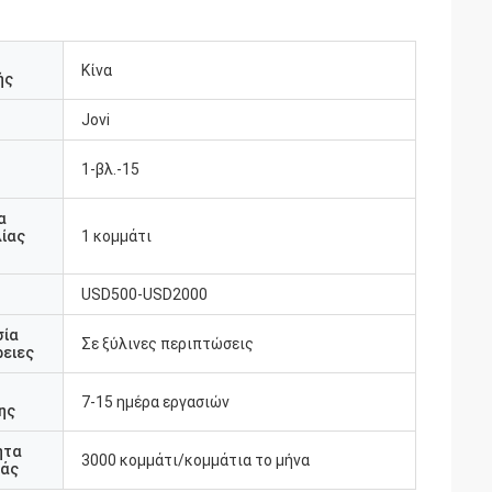
Κίνα
ής
Jovi
1-βλ.-15
υ
α
ίας
1 κομμάτι
USD500-USD2000
σία
Σε ξύλινες περιπτώσεις
ειες
7-15 ημέρα εργασιών
ης
ητα
3000 κομμάτι/κομμάτια το μήνα
άς