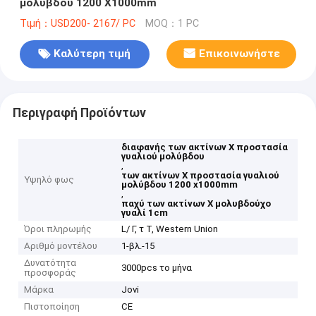
μολύβδου 1200 X1000mm
Τιμή：USD200- 2167/ PC
MOQ：1 PC
Καλύτερη τιμή
Επικοινωνήστε
Περιγραφή Προϊόντων
διαφανής των ακτίνων X προστασία
γυαλιού μολύβδου
,
των ακτίνων X προστασία γυαλιού
Υψηλό φως
μολύβδου 1200 x1000mm
,
παχύ των ακτίνων X μολυβδούχο
γυαλί 1cm
Όροι πληρωμής
L/ Γ, τ Τ, Western Union
Αριθμό μοντέλου
1-βλ.-15
Δυνατότητα
3000pcs το μήνα
προσφοράς
Μάρκα
Jovi
Πιστοποίηση
CE