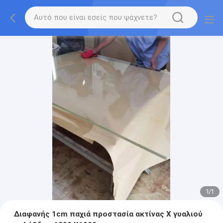
1
/
1
Διαφανής 1cm παχιά προστασία ακτίνας X γυαλιού