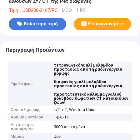
αιθουσών Zf7 CT της Pet διαφανές
Τιμή：USD200-2167/PC
MOQ：1 PC
Καλύτερη τιμή
Επικοινωνήστε
Περιγραφή Προϊόντων
τετραγωνικό γυαλί μολύβδου
προστασίας από τη ραδιενέργεια
μορφής
,
διαφανές γυαλί μολύβδου
Υψηλό φως
προστασίας από τη ραδιενέργεια
,
προστατευτικό κάλυμμα γυαλιού
μολύβδου δωματίων CT κατοικίδιων
ζώων
Όροι πληρωμής
L/ Γ, τ Τ, Western Union
Αριθμό μοντέλου
1-βλ.-15
Δυνατότητα
3000pcs το μήνα
προσφοράς
Μάρκα
Jovi