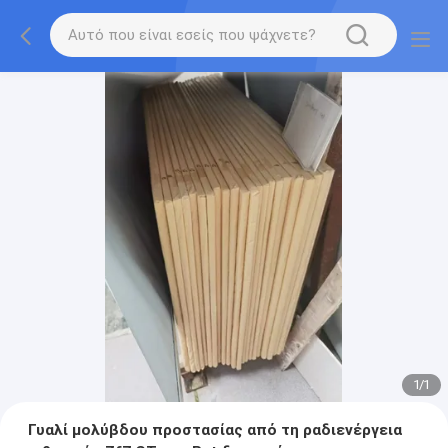
1
/
1
Γυαλί μολύβδου προστασίας από τη ραδιενέργεια