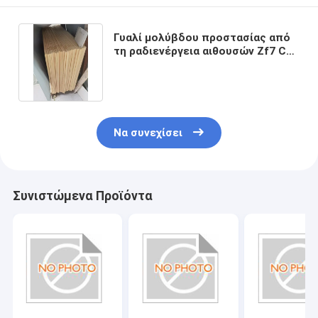
Γυαλί μολύβδου προστασίας από
τη ραδιενέργεια αιθουσών Zf7 CT
της Pet διαφανές
Να συνεχίσει
Συνιστώμενα Προϊόντα