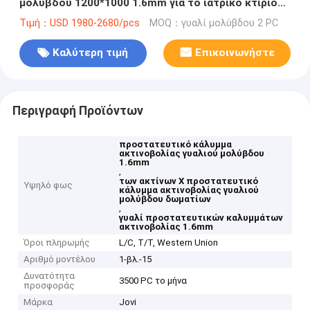
μολύβδου 1200*1000 1.6mm για το ιατρικό κτίριο
γραφείων δωματίων ακτίνας X
Τιμή：USD 1980-2680/pcs
MOQ：γυαλί μολύβδου 2 PC
Καλύτερη τιμή
Επικοινωνήστε
Περιγραφή Προϊόντων
προστατευτικό κάλυμμα
ακτινοβολίας γυαλιού μολύβδου
1.6mm
,
των ακτίνων X προστατευτικό
Υψηλό φως
κάλυμμα ακτινοβολίας γυαλιού
μολύβδου δωματίων
,
γυαλί προστατευτικών καλυμμάτων
ακτινοβολίας 1.6mm
Όροι πληρωμής
L/C, T/T, Western Union
Αριθμό μοντέλου
1-βλ.-15
Δυνατότητα
3500 PC το μήνα
προσφοράς
Μάρκα
Jovi