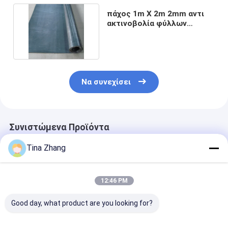
πάχος 1m X 2m 2mm αντι
ακτινοβολία φύλλων
μολύβδου ακτίνας X
Να συνεχίσει
Συνιστώμενα Προϊόντα
Tina Zhang
12:46 PM
Good day, what product are you looking for?
ποδιά μολύβδου
2m*1m 1mmpb 1mm
Ομαλή επιφάν