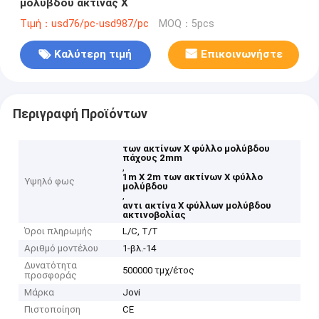
μολύβδου ακτίνας X
Τιμή：usd76/pc-usd987/pc
MOQ：5pcs
Καλύτερη τιμή
Επικοινωνήστε
Περιγραφή Προϊόντων
των ακτίνων X φύλλο μολύβδου
πάχους 2mm
,
1m X 2m των ακτίνων X φύλλο
Υψηλό φως
μολύβδου
,
αντι ακτίνα X φύλλων μολύβδου
ακτινοβολίας
Όροι πληρωμής
L/C, T/T
Αριθμό μοντέλου
1-βλ.-14
Δυνατότητα
500000 τμχ/έτος
προσφοράς
Μάρκα
Jovi
Πιστοποίηση
CE